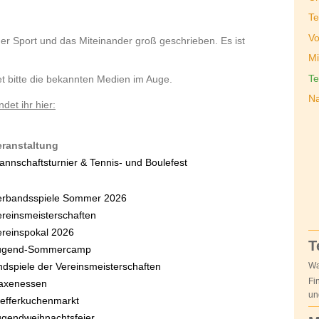
Te
Vo
r Sport und das Miteinander groß geschrieben. Es ist
Mi
Te
et bitte die bekannten Medien im Auge.
Na
det ihr hier:
eranstaltung
annschaftsturnier & Tennis- und Boulefest
erbandsspiele Sommer 2026
ereinsmeisterschaften
ereinspokal 2026
T
ugend-Sommercamp
Wa
ndspiele der Vereinsmeisterschaften
Fi
axenessen
un
fefferkuchenmarkt
ugendweihnachtsfeier