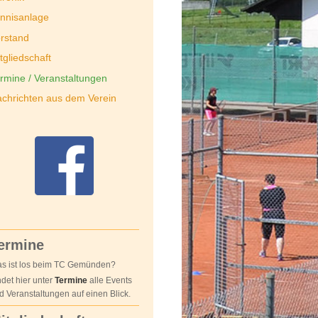
nnisanlage
rstand
tgliedschaft
rmine / Veranstaltungen
chrichten aus dem Verein
ermine
s ist los beim TC Gemünden?
ndet hier unter
Termine
alle Events
d Veranstaltungen auf einen Blick.