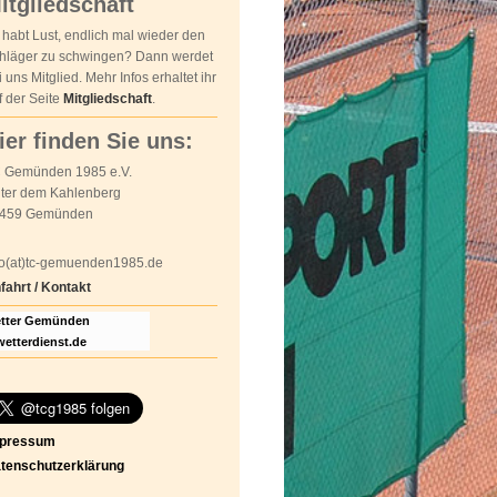
itgliedschaft
r habt Lust, endlich mal wieder den
hläger zu schwingen? Dann werdet
i uns Mitglied. Mehr Infos erhaltet ihr
f der Seite
Mitgliedschaft
.
ier finden Sie uns:
 Gemünden 1985 e.V.
ter dem Kahlenberg
459 Gemünden
fo(at)tc-gemuenden1985.de
fahrt / Kontakt
tter Gemünden
wetterdienst.de
pressum
tenschutzerklärung