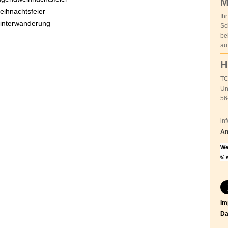
M
eihnachtsfeier
Ih
interwanderung
Sc
be
au
H
TC
Un
56
in
An
We
© 
Im
Da