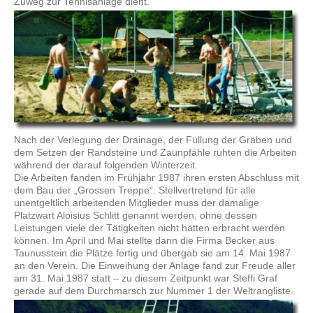
Zuweg zur Tennisanlage dient.
Nach der Verlegung der Drainage, der Füllung der Gräben und
dem Setzen der Randsteine und Zaunpfähle ruhten die Arbeiten
während der darauf folgenden Winterzeit.
Die Arbeiten fanden im Frühjahr 1987 ihren ersten Abschluss mit
dem Bau der „Grossen Treppe“. Stellvertretend für alle
unentgeltlich arbeitenden Mitglieder muss der damalige
Platzwart Aloisius Schlitt genannt werden, ohne dessen
Leistungen viele der Tätigkeiten nicht hätten erbracht werden
können. Im April und Mai stellte dann die Firma Becker aus
Taunusstein die Plätze fertig und übergab sie am 14. Mai 1987
an den Verein. Die Einweihung der Anlage fand zur Freude aller
am 31. Mai 1987 statt – zu diesem Zeitpunkt war Steffi Graf
gerade auf dem Durchmarsch zur Nummer 1 der Weltrangliste.